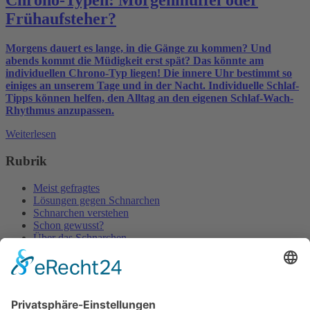
Chrono-Typen: Morgenmuffel oder
Frühaufsteher?
Morgens dauert es lange, in die Gänge zu kommen? Und
abends kommt die Müdigkeit erst spät? Das könnte am
individuellen Chrono-Typ liegen! Die innere Uhr bestimmt so
einiges an unserem Tage und in der Nacht. Individuelle Schlaf-
Tipps können helfen, den Alltag an den eigenen Schlaf-Wach-
Rhythmus anzupassen.
Weiterlesen
Rubrik
Meist gefragtes
Lösungen gegen Schnarchen
Schnarchen verstehen
Schon gewusst?
Über das Schnarchen
Gesund schlafen + leben
Alle Artikel
GesunderSchlafBlog