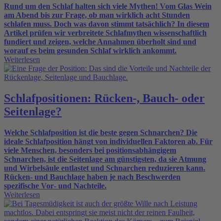
Rund um den Schlaf halten sich viele Mythen! Vom Glas Wein
am Abend bis zur Frage, ob man wirklich acht Stunden
schlafen muss.
Doch was davon stimmt tatsächlich? In diesem
Artikel prüfen wir verbreitete Schlafmythen wissenschaftlich
fundiert und zeigen, welche Annahmen überholt sind und
worauf es beim gesunden Schlaf wirklich ankommt.
Weiterlesen
Schlafpositionen: Rücken-, Bauch- oder
Seitenlage?
Welche Schlafposition ist die beste gegen Schnarchen?
Die
ideale Schlafposition hängt von individuellen Faktoren ab. Für
viele Menschen, besonders bei positionsabhängigem
Schnarchen, ist die Seitenlage am günstigsten, da sie Atmung
und Wirbelsäule entlastet und Schnarchen reduzieren kann.
Rücken‑ und Bauchlage haben je nach Beschwerden
spezifische Vor‑ und Nachteile.
Weiterlesen