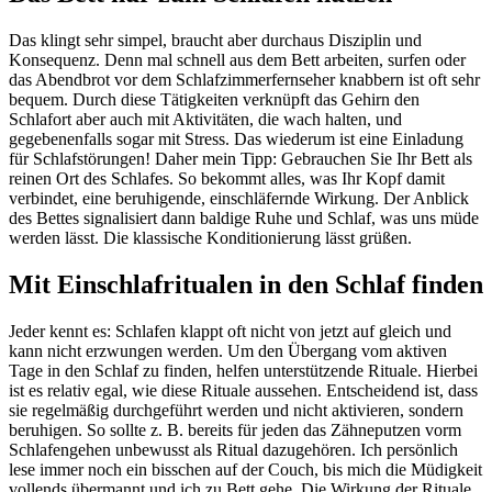
Das klingt sehr simpel, braucht aber durchaus Disziplin und
Konsequenz. Denn mal schnell aus dem Bett arbeiten, surfen oder
das Abendbrot vor dem Schlafzimmerfernseher knabbern ist oft sehr
bequem. Durch diese Tätigkeiten verknüpft das Gehirn den
Schlafort aber auch mit Aktivitäten, die wach halten, und
gegebenenfalls sogar mit Stress. Das wiederum ist eine Einladung
für Schlafstörungen! Daher mein Tipp: Gebrauchen Sie Ihr Bett als
reinen Ort des Schlafes. So bekommt alles, was Ihr Kopf damit
verbindet, eine beruhigende, einschläfernde Wirkung. Der Anblick
des Bettes signalisiert dann baldige Ruhe und Schlaf, was uns müde
werden lässt. Die klassische Konditionierung lässt grüßen.
Mit Einschlafritualen in den Schlaf finden
Jeder kennt es: Schlafen klappt oft nicht von jetzt auf gleich und
kann nicht erzwungen werden. Um den Übergang vom aktiven
Tage in den Schlaf zu finden, helfen unterstützende Rituale. Hierbei
ist es relativ egal, wie diese Rituale aussehen. Entscheidend ist, dass
sie regelmäßig durchgeführt werden und nicht aktivieren, sondern
beruhigen. So sollte z. B. bereits für jeden das Zähneputzen vorm
Schlafengehen unbewusst als Ritual dazugehören. Ich persönlich
lese immer noch ein bisschen auf der Couch, bis mich die Müdigkeit
vollends übermannt und ich zu Bett gehe. Die Wirkung der Rituale